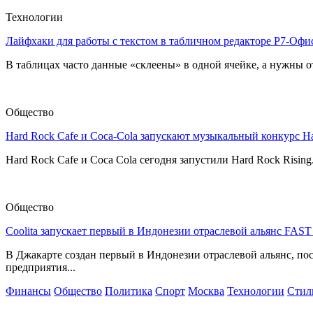
Технологии
Лайфхаки для работы с текстом в табличном редакторе Р7-Офи
В таблицах часто данные «склеены» в одной ячейке, а нужны от
Общество
Hard Rock Cafe и Coca-Cola запускают музыкальный конкурс H
Hard Rock Cafe и Coca Cola сегодня запустили Hard Rock Risin
Общество
Coolita запускает первый в Индонезии отраслевой альянс FAS
В Джакарте создан первый в Индонезии отраслевой альянс, по
предприятия...
Финансы
Общество
Политика
Спорт
Москва
Технологии
Стил