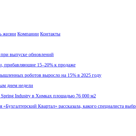
ь жизни
Компании
Контакты
са при выпуске обновлений
ии, прибавляющие 15–20% к продаже
омышленных роботов выросло на 15% в 2025 году
ным днем недели
Spring Industry в Химках площадью 76 000 м2
я «Бухгалтерский Квартал» рассказала, какого специалиста выбр