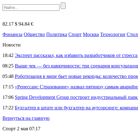
82.17 $
94.84 €
Финансы
Общество
Политика
Спорт
Москва
Технологии
Стил
Новости
18:42
Эксперт рассказал, как избавить разработчиков от стрес
08:25
Выше чек — без навязчивости: три сценария консультац
05:48
Роботизация в мире бьет новые рекорды: количество пр
17:15
«Ренессанс Страхование» назвал пятницу самым аварий
17:06
Spring Development Group построит индустриальный парк 
17:22
Бухгалтер в штате или бухгалтер на аутсорсинге: компани
Вернуться на главную
Спорт
2 мая 07:17