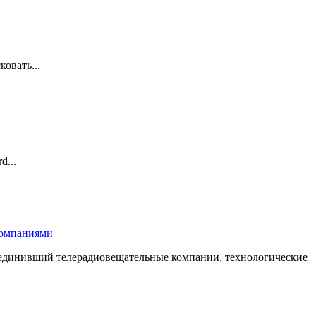
овать...
d...
компаниями
бъединивший телерадиовещательные компании, технологические