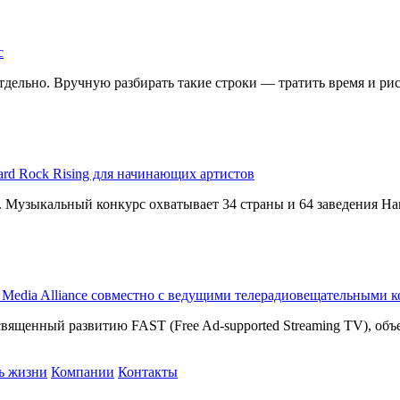
с
дельно. Вручную разбирать такие строки — тратить время и риск
ard Rock Rising для начинающих артистов
g. Музыкальный конкурс охватывает 34 страны и 64 заведения Har
T Media Alliance совместно с ведущими телерадиовещательными 
священный развитию FAST (Free Ad-supported Streaming TV), о
ь жизни
Компании
Контакты