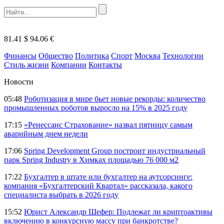
81.41 $
94.06 €
Финансы
Общество
Политика
Спорт
Москва
Технологии
Стиль жизни
Компании
Контакты
Новости
05:48
Роботизация в мире бьет новые рекорды: количество
промышленных роботов выросло на 15% в 2025 году
17:15
«Ренессанс Страхование» назвал пятницу самым
аварийным днем недели
17:06
Spring Development Group построит индустриальный
парк Spring Industry в Химках площадью 76 000 м2
17:22
Бухгалтер в штате или бухгалтер на аутсорсинге:
компания «Бухгалтерский Квартал» рассказала, какого
специалиста выбрать в 2026 году
15:52
Юрист Александр Шефер: Подлежат ли криптоактивы
включению в конкурсную массу при банкротстве?