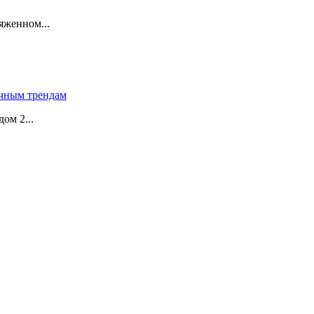
яженном...
чным трендам
ом 2...