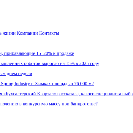
ь жизни
Компании
Контакты
ии, прибавляющие 15–20% к продаже
омышленных роботов выросло на 15% в 2025 году
ным днем недели
Spring Industry в Химках площадью 76 000 м2
я «Бухгалтерский Квартал» рассказала, какого специалиста выбр
ючению в конкурсную массу при банкротстве?