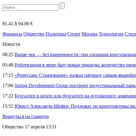
81.41 $
94.06 €
Финансы
Общество
Политика
Спорт
Москва
Технологии
Стил
Новости
08:25
Выше чек — без навязчивости: три сценария консультац
05:48
Роботизация в мире бьет новые рекорды: количество пр
17:15
«Ренессанс Страхование» назвал пятницу самым аварий
17:06
Spring Development Group построит индустриальный парк 
17:22
Бухгалтер в штате или бухгалтер на аутсорсинге: компани
15:52
Юрист Александр Шефер: Подлежат ли криптоактивы вкл
Вернуться на главную
Общество
17 апреля 13:31