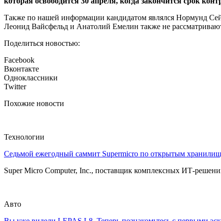
которая освободится 30 апреля, когда закончится срок кон
Также по нашей информации кандидатом являлся Нормунд Сейе
Леонид Вайсфельд и Анатолий Емелин также не рассматриваютс
Поделиться новостью:
Facebook
Вконтакте
Одноклассники
Twitter
Похожие новости
Технологии
Седьмой ежегодный саммит Supermicro по открытым хранили
Super Micro Computer, Inc., поставщик комплексных ИТ-решений
Авто
Вы уже видели LEPAS L8. Теперь познакомьтесь с первыми эск