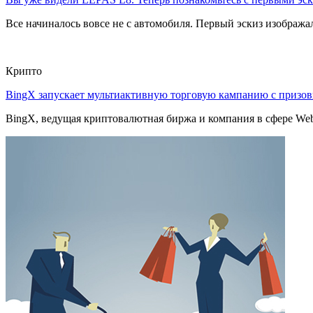
Все начиналось вовсе не с автомобиля. Первый эскиз изображал
Крипто
BingX запускает мультиактивную торговую кампанию с приз
BingX, ведущая криптовалютная биржа и компания в сфере Web