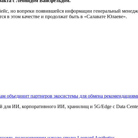
тракта с Леонидом Вайсфельдом.
йс, но вопреки появившейся информации генеральный менеджер
я в этом качестве и продолжат быть в «Салавате Юлаеве».
щам объединит партнеров экосистемы для обмена рекомендаци
 для ИИ, корпоративного ИИ, хранилищ и 5G/Edge с Data Center B
изами, положившими начало стилю Leopard Aesthetics