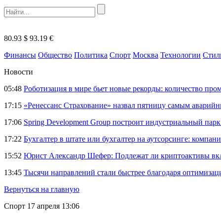
80.93 $
93.19 €
Финансы
Общество
Политика
Спорт
Москва
Технологии
Стил
Новости
05:48
Роботизация в мире бьет новые рекорды: количество пр
17:15
«Ренессанс Страхование» назвал пятницу самым аварий
17:06
Spring Development Group построит индустриальный парк 
17:22
Бухгалтер в штате или бухгалтер на аутсорсинге: компани
15:52
Юрист Александр Шефер: Подлежат ли криптоактивы вкл
13:45
Тысячи направлений стали быстрее благодаря оптимиза
Вернуться на главную
Спорт
17 апреля 13:06