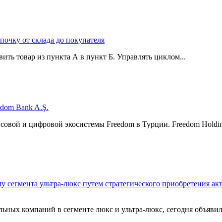
епочку от склада до покупателя
ить товар из пункта А в пункт Б. Управлять циклом...
edom Bank A.Ş.
нсовой и цифровой экосистемы Freedom в Турции. Freedom Hol
у сегмента ультра-люкс путем стратегического приобретения ак
ьных компаний в сегменте люкс и ультра-люкс, сегодня объявила 