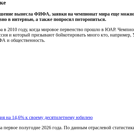
ке
решение вынесла ФИФА, заявки на чемпионат мира еще можно
вно в интервью, а также попросил поторопиться.
 в 2010 году, когда мировое первенство прошло в ЮАР. Чемпион
сия и который призывают бойкотировать много кто, например, 
ИФА и общественность.
ия на 14,6% к своему десятилетнему юбилею
а первое полугодие 2026 года. По данным отраслевой статистик