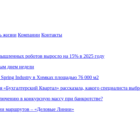
ь жизни
Компании
Контакты
омышленных роботов выросло на 15% в 2025 году
ным днем недели
Spring Industry в Химках площадью 76 000 м2
я «Бухгалтерский Квартал» рассказала, какого специалиста выбр
ючению в конкурсную массу при банкротстве?
ции маршрутов – «Деловые Линии»