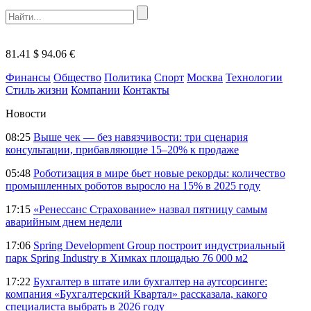
81.41 $
94.06 €
Финансы
Общество
Политика
Спорт
Москва
Технологии
Стиль жизни
Компании
Контакты
Новости
08:25
Выше чек — без навязчивости: три сценария
консультации, прибавляющие 15–20% к продаже
05:48
Роботизация в мире бьет новые рекорды: количество
промышленных роботов выросло на 15% в 2025 году
17:15
«Ренессанс Страхование» назвал пятницу самым
аварийным днем недели
17:06
Spring Development Group построит индустриальный
парк Spring Industry в Химках площадью 76 000 м2
17:22
Бухгалтер в штате или бухгалтер на аутсорсинге:
компания «Бухгалтерский Квартал» рассказала, какого
специалиста выбрать в 2026 году