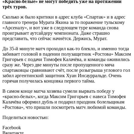
«Красно-белые» не могут победить уже на протяжении
трёх туров.
Сколько ж было критики в адрес клуба «Спартак» и в адрес
главного тренера Мурата Якина за то поражение тульскому
«Арсеналу», и вот уже в следующем туре команда снова
проигрывает аутсайдеру чемпионата. Даже страшно
представить, что сейчас начнётся. Держись, Мурат.
До 35-й минуте матч проходил как-то блекло, и именно тогда
забивает головой в падении полузащитник «Ростова» Максим
Григорьев с подачи Тимофея Калачёва, и команды оживились
сразу же. Через две минуты после пропущенного мяча
спартаковцы сравнивают счёт, после розыгрыша углового гол
забил аргентинский защитник Хуан Инсаурральде. Очень
горячая получилась концовка первого тайма.
В самом конце матча хозяева сумели вырвать победу у
«красно-белых», когда Максим Григорьев с навеса Тимофея
Калачёва оформил дубль и подарил праздник болельщикам
«Ростова», что пришли посмотреть матч любимой команды.
Поделиться новостью:
Facebook
Вконтакте