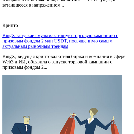
затаившееся в напряженном...
Крипто
BingX запускает мультиактивную торговую кампанию с
призовым фондом 2 млн USDT, посвященную самым
актуальным рыночным трендам
BingX, ведущая криптовалютная биржа и компания в сфере
Web3 и ИИ, объявила о запуске торговой кампании с
призовым фондом 2...