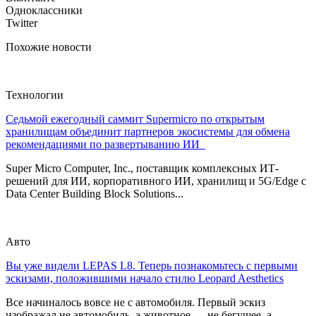
Одноклассники
Twitter
Похожие новости
Технологии
Седьмой ежегодный саммит Supermicro по открытым
хранилищам объединит партнеров экосистемы для обмена
рекомендациями по развертыванию ИИ
Super Micro Computer, Inc., поставщик комплексных ИТ-
решений для ИИ, корпоративного ИИ, хранилищ и 5G/Edge с
Data Center Building Block Solutions...
Авто
Вы уже видели LEPAS L8. Теперь познакомьтесь с первыми
эскизами, положившими начало стилю Leopard Aesthetics
Все начиналось вовсе не с автомобиля. Первый эскиз
изображал не автомобиль, а животное — не бегущее, а