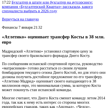
17:22
Бухгалтер в штате или бухгалтер на аутсорсинге:
компания «Бухгалтерский Квартал» рассказала, какого
специалиста выбрать в 2026 году
Вернуться на главную
Финансы
7 января 21:32
«Атлетико» оценивает трансфер Косты в 38 млн.
евро
Мадридский «Атлетико» установил стартовую цену за
трансфер своего бразильского форварда Диего Косту.
По сообщениям испанской спортивной прессы, руководство
«матрасников» готово расстаться со своим лучшим
бомбардиром текущего сезона Диего Костой, но для этого они
должны получить достойное предложение по его трансферу.
«Атлетико Мадрид» оценивает своего нападающего в 38
миллионов евро, это минимальная сумма, за которую Коста
может покинуть стан испанской команды.
Многие считают, что Диего Коста сменит команду летом 2014
года, так как к нему есть интерес со стороны многих
европейских грандов, таких как «Арсенал», «Челси»,