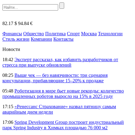
82.17 $
94.84 €
Финансы
Общество
Политика
Спорт
Москва
Технологии
Стиль жизни
Компании
Контакты
Новости
18:42
Эксперт рассказал, как избавить разработчиков от
стресса при выпуске обновлений
08:25
Выше чек — без навязчивости: три сценария
консультации, прибавляющие 15–20% к продаже
05:48
Роботизация в мире бьет новые рекорды: количество
промышленных роботов выросло на 15% в 2025 году
17:15
«Ренессанс Страхование» назвал пятницу самым
аварийным днем недели
17:06
Spring Development Group построит индустриальный
парк Spring Industry в Химках площадью 76 000 м2