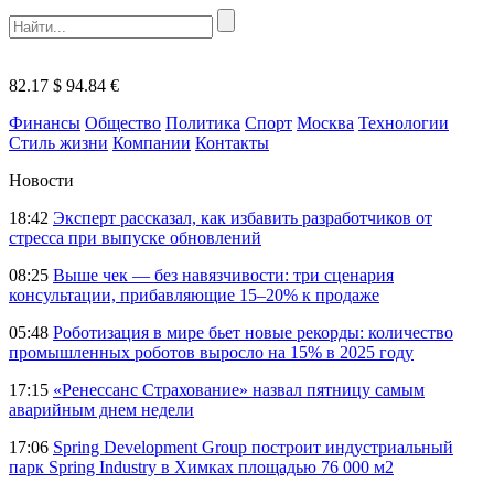
82.17 $
94.84 €
Финансы
Общество
Политика
Спорт
Москва
Технологии
Стиль жизни
Компании
Контакты
Новости
18:42
Эксперт рассказал, как избавить разработчиков от
стресса при выпуске обновлений
08:25
Выше чек — без навязчивости: три сценария
консультации, прибавляющие 15–20% к продаже
05:48
Роботизация в мире бьет новые рекорды: количество
промышленных роботов выросло на 15% в 2025 году
17:15
«Ренессанс Страхование» назвал пятницу самым
аварийным днем недели
17:06
Spring Development Group построит индустриальный
парк Spring Industry в Химках площадью 76 000 м2