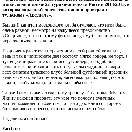
и мыслями о матче 22-тура чемпионата России 2014/2015, в
котором «красно-белые» сенсационно проиграли
тульскому «Арсеналу».
Бывший капитан московского клуба отмечает, что игра была
очень равной, несмотря на кажущееся превосходство
«Спартака», как опытному футболисту, ему было понятно, что
игра очень-очень равная.
Егор очень расстроен поражением своей родной команды,
ведь и так в чемпионате дела обстоят, мягко говоря, не торт, а
тут ещё и поражение от явного аутсайдера, но одобрил
решение «Спартака» играть на тульском стадионе, подарив
всех фанатам тульского клуба большой футбольный праздник,
ведь кому как не Егору знать, насколько для болельщика это
важно, чтобы команда играла на своём поле.
Также Титов пожелал главному тренеру «Спартака» Мурату
Якину наконец прервать эту черную полосу неудачных
матчей команды и избавиться от того давления со стороны
болельщиков и прессы, которое испытывает сейчас.
Поделиться новостью:
Facebook