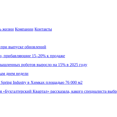
ь жизни
Компании
Контакты
са при выпуске обновлений
ии, прибавляющие 15–20% к продаже
омышленных роботов выросло на 15% в 2025 году
ным днем недели
Spring Industry в Химках площадью 76 000 м2
я «Бухгалтерский Квартал» рассказала, какого специалиста выбр