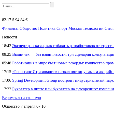
82.17 $
94.84 €
Финансы
Общество
Политика
Спорт
Москва
Технологии
Стил
Новости
18:42
Эксперт рассказал, как избавить разработчиков от стрес
08:25
Выше чек — без навязчивости: три сценария консультац
05:48
Роботизация в мире бьет новые рекорды: количество пр
17:15
«Ренессанс Страхование» назвал пятницу самым аварий
17:06
Spring Development Group построит индустриальный парк 
17:22
Бухгалтер в штате или бухгалтер на аутсорсинге: компани
Вернуться на главную
Общество
7 апреля 07:10