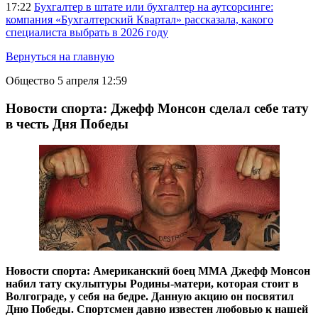
17:22
Бухгалтер в штате или бухгалтер на аутсорсинге:
компания «Бухгалтерский Квартал» рассказала, какого
специалиста выбрать в 2026 году
Вернуться на главную
Общество
5 апреля 12:59
Новости спорта: Джефф Монсон сделал себе тату
в честь Дня Победы
Новости спорта: Американский боец ММА Джефф Монсон
набил тату скульптуры Родины-матери, которая стоит в
Волгограде, у себя на бедре. Данную акцию он посвятил
Дню Победы. Спортсмен давно известен любовью к нашей