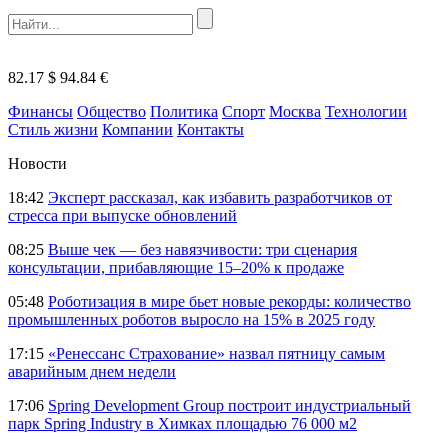
82.17 $
94.84 €
Финансы
Общество
Политика
Спорт
Москва
Технологии
Стиль жизни
Компании
Контакты
Новости
18:42
Эксперт рассказал, как избавить разработчиков от
стресса при выпуске обновлений
08:25
Выше чек — без навязчивости: три сценария
консультации, прибавляющие 15–20% к продаже
05:48
Роботизация в мире бьет новые рекорды: количество
промышленных роботов выросло на 15% в 2025 году
17:15
«Ренессанс Страхование» назвал пятницу самым
аварийным днем недели
17:06
Spring Development Group построит индустриальный
парк Spring Industry в Химках площадью 76 000 м2