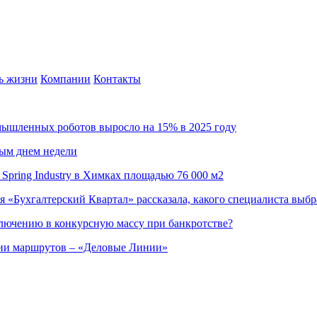
ь жизни
Компании
Контакты
омышленных роботов выросло на 15% в 2025 году
ным днем недели
Spring Industry в Химках площадью 76 000 м2
я «Бухгалтерский Квартал» рассказала, какого специалиста выбр
ючению в конкурсную массу при банкротстве?
ции маршрутов – «Деловые Линии»