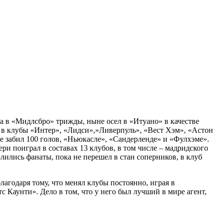
а в «Мидлсбро» трижды, ныне осел в «Итуано» в качестве
л в клубы «Интер», «Лидси»,»Ливерпуль», «Вест Хэм», «Астон
де забил 100 голов, «Ньюкасле», «Сандерленде» и «Фулхэме».
и поиграл в составах 13 клубов, в том числе – мадридского
лились фанаты, пока не перешел в стан соперников, в клуб
годаря тому, что менял клубы постоянно, играя в
Каунти». Дело в том, что у него был лучший в мире агент,