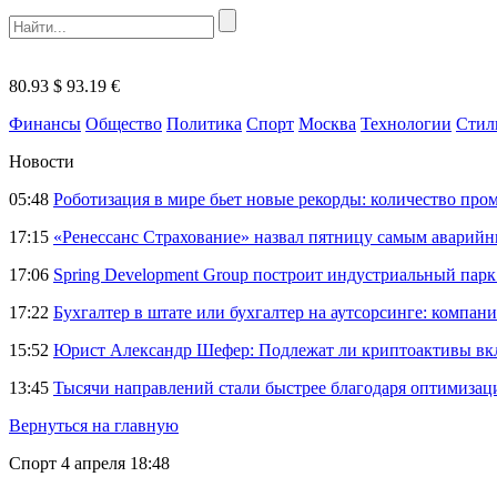
80.93 $
93.19 €
Финансы
Общество
Политика
Спорт
Москва
Технологии
Стил
Новости
05:48
Роботизация в мире бьет новые рекорды: количество пр
17:15
«Ренессанс Страхование» назвал пятницу самым аварий
17:06
Spring Development Group построит индустриальный парк 
17:22
Бухгалтер в штате или бухгалтер на аутсорсинге: компани
15:52
Юрист Александр Шефер: Подлежат ли криптоактивы вкл
13:45
Тысячи направлений стали быстрее благодаря оптимиза
Вернуться на главную
Спорт
4 апреля 18:48