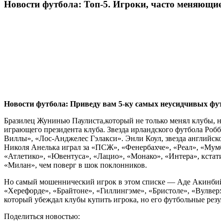
Новости футбола: Топ-5. Игроки, часто меняющи
Новости футбола: Приведу вам 5-ку самых неусидчивых фу
Бразилец Жунинью Паулиста,который не только менял клубы, но
играющего президента клуба. Звезда ирландского футбола Роб
Виллы», «Лос-Анджелес Гэлакси». Энли Коул, звезда английско
Николя Анелька играл за «ПСЖ», «Фенербахче», «Реал», «Мумб
«Атлетико», «Ювентуса», «Лацио», «Монако», «Интера», кстати
«Милан», чем поверг в шок поклонников.
Но самый мошеннический игрок в этом списке — Аде Акинбийи,
«Херефорде», «Брайтоне», «Гиллингэме», «Бристоле», «Вулверх
который убеждал клубы купить игрока, но его футбольные резу
Поделиться новостью: