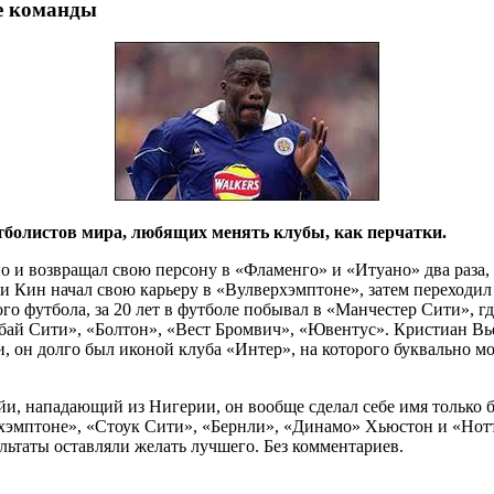
е команды
тболистов мира, любящих менять клубы, как перчатки.
 и возвращал свою персону в «Фламенго» и «Итуано» два раза, 
би Кин начал свою карьеру в «Вулверхэмптоне», затем переходи
го футбола, за 20 лет в футболе побывал в «Манчестер Сити», г
ай Сити», «Болтон», «Вест Бромвич», «Ювентус». Кристиан Вьер
, он долго был иконой клуба «Интер», на которого буквально мо
 нападающий из Нигерии, он вообще сделал себе имя только бла
эмптоне», «Стоук Сити», «Бернли», «Динамо» Хьюстон и «Ноттс 
льтаты оставляли желать лучшего. Без комментариев.