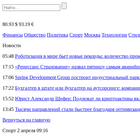
80.93 $
93.19 €
Финансы
Общество
Политика
Спорт
Москва
Технологии
Стил
Новости
05:48
Роботизация в мире бьет новые рекорды: количество пр
17:15
«Ренессанс Страхование» назвал пятницу самым аварий
17:06
Spring Development Group построит индустриальный парк 
17:22
Бухгалтер в штате или бухгалтер на аутсорсинге: компани
15:52
Юрист Александр Шефер: Подлежат ли криптоактивы вкл
13:45
Тысячи направлений стали быстрее благодаря оптимиза
Вернуться на главную
Спорт
2 апреля 09:16