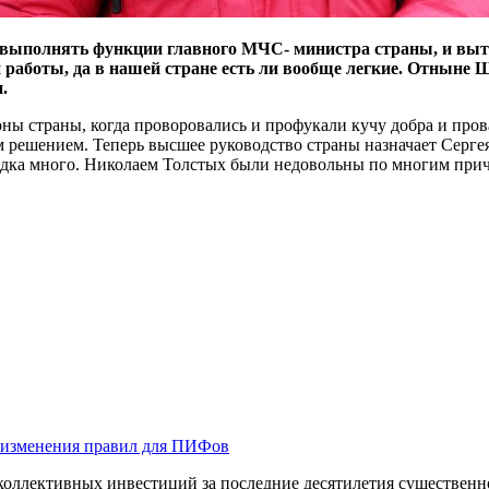
 выполнять функции главного МЧС- министра страны, и вытяг
ой работы, да в нашей стране есть ли вообще легкие. Отныне
.
ны страны, когда проворовались и профукали кучу добра и про
 решением. Теперь высшее руководство страны назначает Сергея
падка много. Николаем Толстых были недовольны по многим прич
 изменения правил для ПИФов
оллективных инвестиций за последние десятилетия существенно