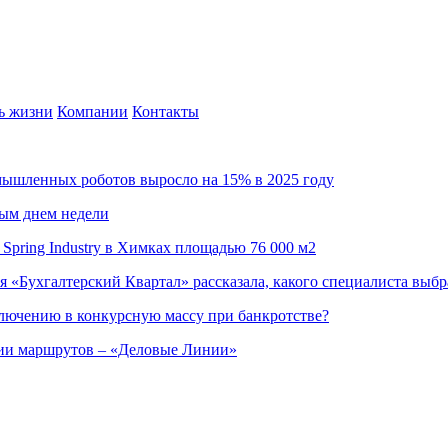
ь жизни
Компании
Контакты
омышленных роботов выросло на 15% в 2025 году
ным днем недели
Spring Industry в Химках площадью 76 000 м2
я «Бухгалтерский Квартал» рассказала, какого специалиста выбр
ючению в конкурсную массу при банкротстве?
ции маршрутов – «Деловые Линии»