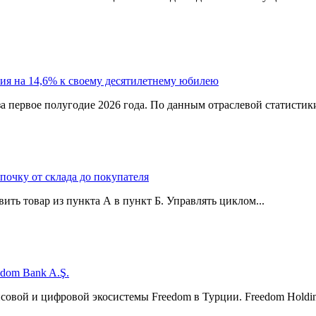
ия на 14,6% к своему десятилетнему юбилею
а первое полугодие 2026 года. По данным отраслевой статистик
епочку от склада до покупателя
ить товар из пункта А в пункт Б. Управлять циклом...
edom Bank A.Ş.
нсовой и цифровой экосистемы Freedom в Турции. Freedom Hol