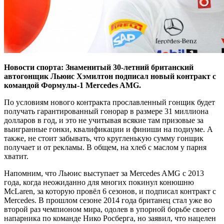
Новости спорта: Знаменитый 30-летний британский
автогонщик Льюис Хэмилтон подписал новый контракт с
командой Формулы-1 Merсеdes AMG.
По условиям нового контракта прославленный гонщик будет
получать гарантированный гонорар в размере 31 миллиона
долларов в год, и это не учитывая всякие там призовые за
выигранные гонки, квалификации и финиши на подиуме. А
также, не стоит забывать, что кругленькую сумму гонщик
получает и от рекламы. В общем, на хлеб с маслом у парня
хватит.
Напомним, что Льюис выступает за Merсеdes AMG с 2013
года, когда неожиданно для многих покинул конюшню
McLaren, за которую провёл 6 сезонов, и подписал контракт с
Mercedes. В прошлом сезоне 2014 года британец стал уже во
второй раз чемпионом мира, одолев в упорной борьбе своего
напарника по команде Нико Росберга, но заявил, что нацелен