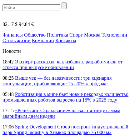
82.17 $
94.84 €
Финансы
Общество
Политика
Спорт
Москва
Технологии
Стиль жизни
Компании
Контакты
Новости
18:42
Эксперт рассказал, как избавить разработчиков от
стресса при выпуске обновлений
08:25
Выше чек — без навязчивости: три сценария
консультации, прибавляющие 15–20% к продаже
05:48
Роботизация в мире бьет новые рекорды: количество
промышленных роботов выросло на 15% в 2025 году
17:15
«Ренессанс Страхование» назвал пятницу самым
аварийным днем недели
17:06
Spring Development Group построит индустриальный
парк Spring Industry в Химках площадью 76 000 м2