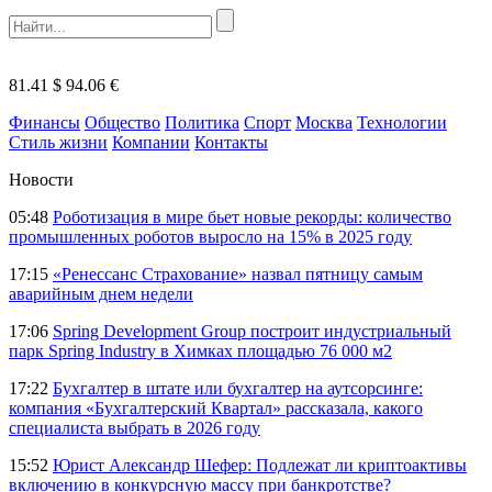
81.41 $
94.06 €
Финансы
Общество
Политика
Спорт
Москва
Технологии
Стиль жизни
Компании
Контакты
Новости
05:48
Роботизация в мире бьет новые рекорды: количество
промышленных роботов выросло на 15% в 2025 году
17:15
«Ренессанс Страхование» назвал пятницу самым
аварийным днем недели
17:06
Spring Development Group построит индустриальный
парк Spring Industry в Химках площадью 76 000 м2
17:22
Бухгалтер в штате или бухгалтер на аутсорсинге:
компания «Бухгалтерский Квартал» рассказала, какого
специалиста выбрать в 2026 году
15:52
Юрист Александр Шефер: Подлежат ли криптоактивы
включению в конкурсную массу при банкротстве?