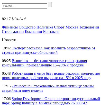
82.17 $
94.84 €
Финансы
Общество
Политика
Спорт
Москва
Технологии
Стиль жизни
Компании
Контакты
Новости
18:42
Эксперт рассказал, как избавить разработчиков от
стресса при выпуске обновлений
08:25
Выше чек — без навязчивости: три сценария
консультации, прибавляющие 15–20% к продаже
05:48
Роботизация в мире бьет новые рекорды: количество
промышленных роботов выросло на 15% в 2025 году
17:15
«Ренессанс Страхование» назвал пятницу самым
аварийным днем недели
17:06
Spring Development Group построит индустриальный
парк Spring Industry в Химках площадью 76 000 м2