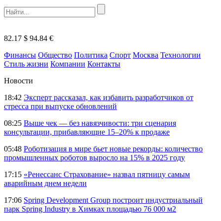
82.17 $
94.84 €
Финансы
Общество
Политика
Спорт
Москва
Технологии
Стиль жизни
Компании
Контакты
Новости
18:42
Эксперт рассказал, как избавить разработчиков от
стресса при выпуске обновлений
08:25
Выше чек — без навязчивости: три сценария
консультации, прибавляющие 15–20% к продаже
05:48
Роботизация в мире бьет новые рекорды: количество
промышленных роботов выросло на 15% в 2025 году
17:15
«Ренессанс Страхование» назвал пятницу самым
аварийным днем недели
17:06
Spring Development Group построит индустриальный
парк Spring Industry в Химках площадью 76 000 м2