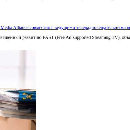
T Media Alliance совместно с ведущими телерадиовещательными 
священный развитию FAST (Free Ad-supported Streaming TV), о