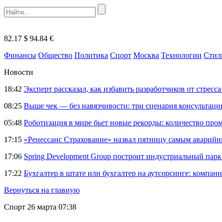
82.17 $
94.84 €
Финансы
Общество
Политика
Спорт
Москва
Технологии
Стил
Новости
18:42
Эксперт рассказал, как избавить разработчиков от стрес
08:25
Выше чек — без навязчивости: три сценария консультац
05:48
Роботизация в мире бьет новые рекорды: количество пр
17:15
«Ренессанс Страхование» назвал пятницу самым аварий
17:06
Spring Development Group построит индустриальный парк 
17:22
Бухгалтер в штате или бухгалтер на аутсорсинге: компани
Вернуться на главную
Спорт
26 марта 07:38