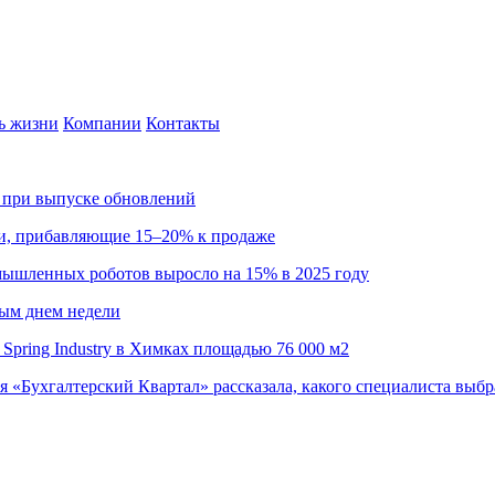
ь жизни
Компании
Контакты
са при выпуске обновлений
ии, прибавляющие 15–20% к продаже
омышленных роботов выросло на 15% в 2025 году
ным днем недели
Spring Industry в Химках площадью 76 000 м2
я «Бухгалтерский Квартал» рассказала, какого специалиста выбр