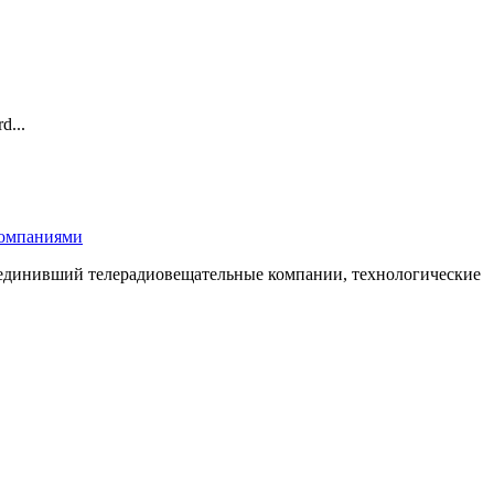
d...
компаниями
бъединивший телерадиовещательные компании, технологические