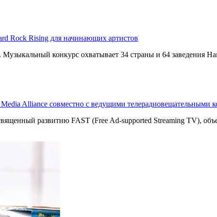
ard Rock Rising для начинающих артистов
g. Музыкальный конкурс охватывает 34 страны и 64 заведения Har
T Media Alliance совместно с ведущими телерадиовещательными 
священный развитию FAST (Free Ad-supported Streaming TV), о