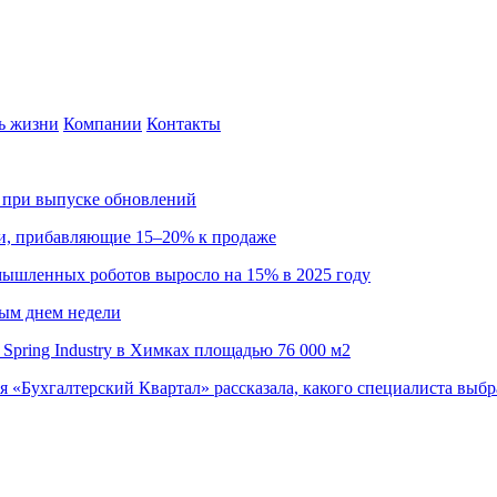
ь жизни
Компании
Контакты
са при выпуске обновлений
ии, прибавляющие 15–20% к продаже
омышленных роботов выросло на 15% в 2025 году
ным днем недели
Spring Industry в Химках площадью 76 000 м2
я «Бухгалтерский Квартал» рассказала, какого специалиста выбр