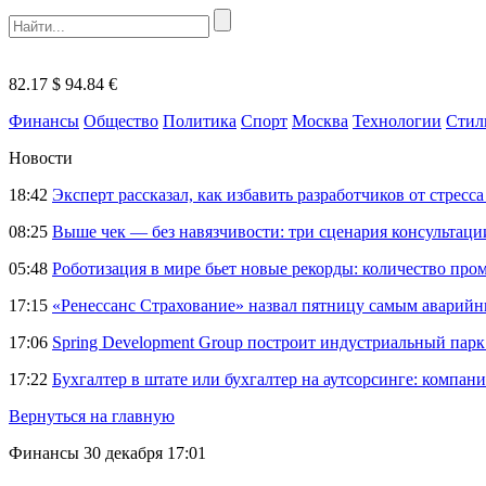
82.17 $
94.84 €
Финансы
Общество
Политика
Спорт
Москва
Технологии
Стил
Новости
18:42
Эксперт рассказал, как избавить разработчиков от стрес
08:25
Выше чек — без навязчивости: три сценария консультац
05:48
Роботизация в мире бьет новые рекорды: количество пр
17:15
«Ренессанс Страхование» назвал пятницу самым аварий
17:06
Spring Development Group построит индустриальный парк 
17:22
Бухгалтер в штате или бухгалтер на аутсорсинге: компани
Вернуться на главную
Финансы
30 декабря 17:01