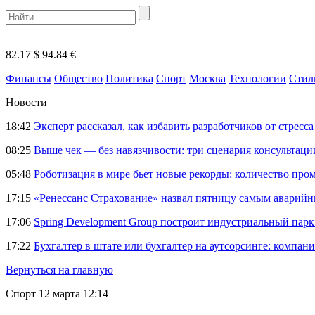
82.17 $
94.84 €
Финансы
Общество
Политика
Спорт
Москва
Технологии
Стил
Новости
18:42
Эксперт рассказал, как избавить разработчиков от стрес
08:25
Выше чек — без навязчивости: три сценария консультац
05:48
Роботизация в мире бьет новые рекорды: количество пр
17:15
«Ренессанс Страхование» назвал пятницу самым аварий
17:06
Spring Development Group построит индустриальный парк 
17:22
Бухгалтер в штате или бухгалтер на аутсорсинге: компани
Вернуться на главную
Спорт
12 марта 12:14