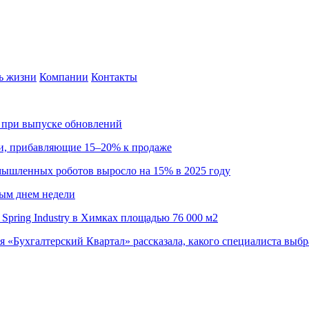
ь жизни
Компании
Контакты
са при выпуске обновлений
ии, прибавляющие 15–20% к продаже
омышленных роботов выросло на 15% в 2025 году
ным днем недели
Spring Industry в Химках площадью 76 000 м2
я «Бухгалтерский Квартал» рассказала, какого специалиста выбр