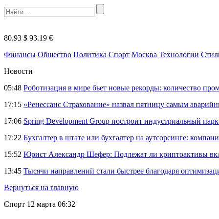
80.93 $
93.19 €
Финансы
Общество
Политика
Спорт
Москва
Технологии
Стил
Новости
05:48
Роботизация в мире бьет новые рекорды: количество пр
17:15
«Ренессанс Страхование» назвал пятницу самым аварий
17:06
Spring Development Group построит индустриальный парк 
17:22
Бухгалтер в штате или бухгалтер на аутсорсинге: компани
15:52
Юрист Александр Шефер: Подлежат ли криптоактивы вкл
13:45
Тысячи направлений стали быстрее благодаря оптимиза
Вернуться на главную
Спорт
12 марта 06:32