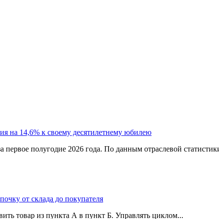
ия на 14,6% к своему десятилетнему юбилею
а первое полугодие 2026 года. По данным отраслевой статистик
епочку от склада до покупателя
ить товар из пункта А в пункт Б. Управлять циклом...