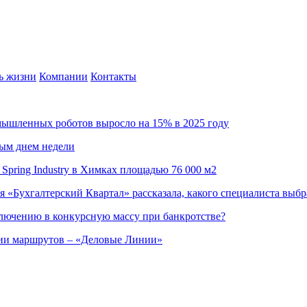
ь жизни
Компании
Контакты
омышленных роботов выросло на 15% в 2025 году
ным днем недели
Spring Industry в Химках площадью 76 000 м2
я «Бухгалтерский Квартал» рассказала, какого специалиста выбр
ючению в конкурсную массу при банкротстве?
ции маршрутов – «Деловые Линии»