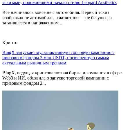
эскизами, положившими начало стилю Leopard Aesthetics
Все начиналось вовсе не с автомобиля. Первый эскиз
изображал не автомобиль, а животное — не бегущее, а
затаившееся в напряженном...
Крипто
BingX запускает мультиактивную торговую кампанию с
призовым фондом 2 млн USDT, посвященную самым
актуальным рыночным трендам
BingX, ведущая криптовалютная биржа и компания в сфере
Web3 и ИИ, объявила о запуске торговой кампании с
призовым фондом 2...