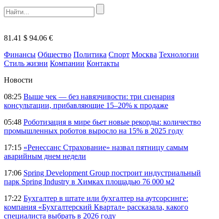
81.41 $
94.06 €
Финансы
Общество
Политика
Спорт
Москва
Технологии
Стиль жизни
Компании
Контакты
Новости
08:25
Выше чек — без навязчивости: три сценария
консультации, прибавляющие 15–20% к продаже
05:48
Роботизация в мире бьет новые рекорды: количество
промышленных роботов выросло на 15% в 2025 году
17:15
«Ренессанс Страхование» назвал пятницу самым
аварийным днем недели
17:06
Spring Development Group построит индустриальный
парк Spring Industry в Химках площадью 76 000 м2
17:22
Бухгалтер в штате или бухгалтер на аутсорсинге:
компания «Бухгалтерский Квартал» рассказала, какого
специалиста выбрать в 2026 году