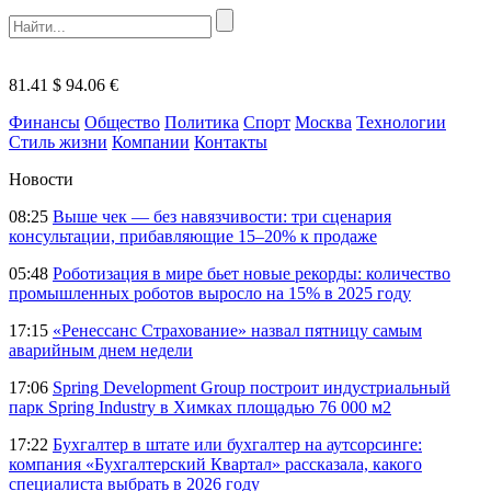
81.41 $
94.06 €
Финансы
Общество
Политика
Спорт
Москва
Технологии
Стиль жизни
Компании
Контакты
Новости
08:25
Выше чек — без навязчивости: три сценария
консультации, прибавляющие 15–20% к продаже
05:48
Роботизация в мире бьет новые рекорды: количество
промышленных роботов выросло на 15% в 2025 году
17:15
«Ренессанс Страхование» назвал пятницу самым
аварийным днем недели
17:06
Spring Development Group построит индустриальный
парк Spring Industry в Химках площадью 76 000 м2
17:22
Бухгалтер в штате или бухгалтер на аутсорсинге:
компания «Бухгалтерский Квартал» рассказала, какого
специалиста выбрать в 2026 году