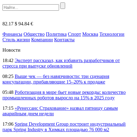
82.17 $
94.84 €
Финансы
Общество
Политика
Спорт
Москва
Технологии
Стиль жизни
Компании
Контакты
Новости
18:42
Эксперт рассказал, как избавить разработчиков от
стресса при выпуске обновлений
08:25
Выше чек — без навязчивости: три сценария
консультации, прибавляющие 15–20% к продаже
05:48
Роботизация в мире бьет новые рекорды: количество
промышленных роботов выросло на 15% в 2025 году
17:15
«Ренессанс Страхование» назвал пятницу самым
аварийным днем недели
17:06
Spring Development Group построит индустриальный
парк Spring Industry в Химках площадью 76 000 м2