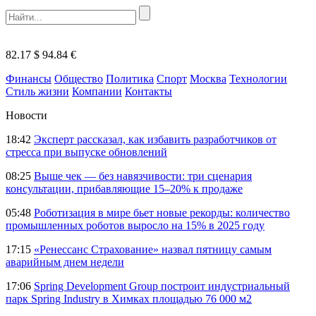
82.17 $
94.84 €
Финансы
Общество
Политика
Спорт
Москва
Технологии
Стиль жизни
Компании
Контакты
Новости
18:42
Эксперт рассказал, как избавить разработчиков от
стресса при выпуске обновлений
08:25
Выше чек — без навязчивости: три сценария
консультации, прибавляющие 15–20% к продаже
05:48
Роботизация в мире бьет новые рекорды: количество
промышленных роботов выросло на 15% в 2025 году
17:15
«Ренессанс Страхование» назвал пятницу самым
аварийным днем недели
17:06
Spring Development Group построит индустриальный
парк Spring Industry в Химках площадью 76 000 м2