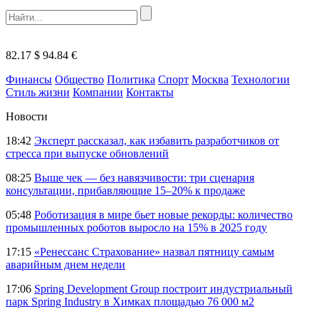
82.17 $
94.84 €
Финансы
Общество
Политика
Спорт
Москва
Технологии
Стиль жизни
Компании
Контакты
Новости
18:42
Эксперт рассказал, как избавить разработчиков от
стресса при выпуске обновлений
08:25
Выше чек — без навязчивости: три сценария
консультации, прибавляющие 15–20% к продаже
05:48
Роботизация в мире бьет новые рекорды: количество
промышленных роботов выросло на 15% в 2025 году
17:15
«Ренессанс Страхование» назвал пятницу самым
аварийным днем недели
17:06
Spring Development Group построит индустриальный
парк Spring Industry в Химках площадью 76 000 м2