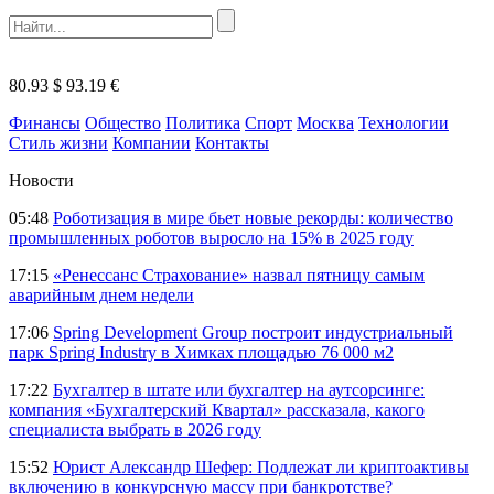
80.93 $
93.19 €
Финансы
Общество
Политика
Спорт
Москва
Технологии
Стиль жизни
Компании
Контакты
Новости
05:48
Роботизация в мире бьет новые рекорды: количество
промышленных роботов выросло на 15% в 2025 году
17:15
«Ренессанс Страхование» назвал пятницу самым
аварийным днем недели
17:06
Spring Development Group построит индустриальный
парк Spring Industry в Химках площадью 76 000 м2
17:22
Бухгалтер в штате или бухгалтер на аутсорсинге:
компания «Бухгалтерский Квартал» рассказала, какого
специалиста выбрать в 2026 году
15:52
Юрист Александр Шефер: Подлежат ли криптоактивы
включению в конкурсную массу при банкротстве?