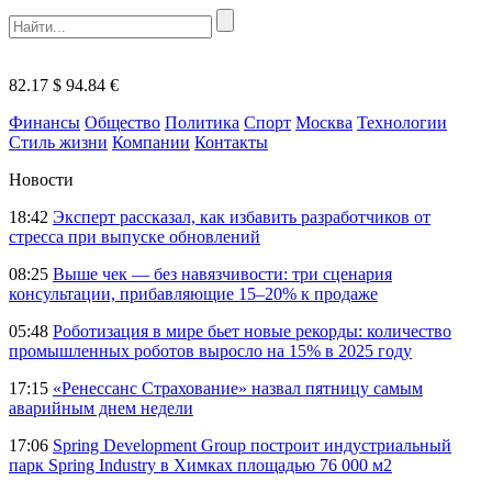
82.17 $
94.84 €
Финансы
Общество
Политика
Спорт
Москва
Технологии
Стиль жизни
Компании
Контакты
Новости
18:42
Эксперт рассказал, как избавить разработчиков от
стресса при выпуске обновлений
08:25
Выше чек — без навязчивости: три сценария
консультации, прибавляющие 15–20% к продаже
05:48
Роботизация в мире бьет новые рекорды: количество
промышленных роботов выросло на 15% в 2025 году
17:15
«Ренессанс Страхование» назвал пятницу самым
аварийным днем недели
17:06
Spring Development Group построит индустриальный
парк Spring Industry в Химках площадью 76 000 м2