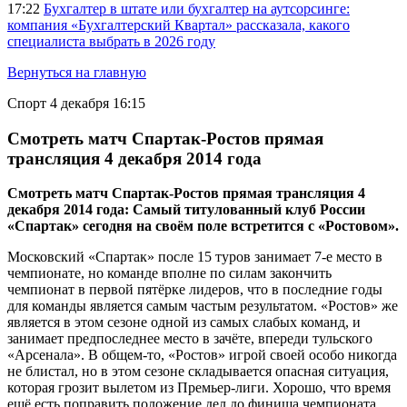
17:22
Бухгалтер в штате или бухгалтер на аутсорсинге:
компания «Бухгалтерский Квартал» рассказала, какого
специалиста выбрать в 2026 году
Вернуться на главную
Спорт
4 декабря 16:15
Смотреть матч Спартак-Ростов прямая
трансляция 4 декабря 2014 года
Смотреть матч Спартак-Ростов прямая трансляция 4
декабря 2014 года: Самый титулованный клуб России
«Спартак» сегодня на своём поле встретится с «Ростовом».
Московский «Спартак» после 15 туров занимает 7-е место в
чемпионате, но команде вполне по силам закончить
чемпионат в первой пятёрке лидеров, что в последние годы
для команды является самым частым результатом. «Ростов» же
является в этом сезоне одной из самых слабых команд, и
занимает предпоследнее место в зачёте, впереди тульского
«Арсенала». В общем-то, «Ростов» игрой своей особо никогда
не блистал, но в этом сезоне складывается опасная ситуация,
которая грозит вылетом из Премьер-лиги. Хорошо, что время
ещё есть поправить положение дел до финиша чемпионата.