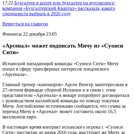
17:22
Бухгалтер в штате или бухгалтер на аутсорсинге:
компания «Бухгалтерский Квартал» рассказала, какого
специалиста выбрать в 2026 году
Вернуться на главную
Финансы
22 декабря 23:05
«Арсенал» может подписать Мичу из «Суонси
Сити»
Испанский нападающий команды «Суонси Сити» Мичу
попал в сферу трансферных интересов лондонского
«Арсенала».
Главный тренер «канониров» Арсен Венгер заинтересован в
27-летнем форварде сборной Испании и в связи с этим
представители «Арсенала» в январе попробуют договориться
с руководством валлийской команды по поводу покупки
Мичу. Английскими источниками сообщается, что сумма за
переход Мичу в «Арсенал» может составить около 16,5
миллионов евро.
В настоящее время контракт испанского игрока с «Суонси
Сити» рассчитан до июня 2016 года, выступает же Мичу за