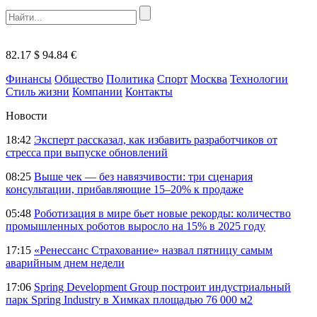
82.17 $
94.84 €
Финансы
Общество
Политика
Спорт
Москва
Технологии
Стиль жизни
Компании
Контакты
Новости
18:42
Эксперт рассказал, как избавить разработчиков от
стресса при выпуске обновлений
08:25
Выше чек — без навязчивости: три сценария
консультации, прибавляющие 15–20% к продаже
05:48
Роботизация в мире бьет новые рекорды: количество
промышленных роботов выросло на 15% в 2025 году
17:15
«Ренессанс Страхование» назвал пятницу самым
аварийным днем недели
17:06
Spring Development Group построит индустриальный
парк Spring Industry в Химках площадью 76 000 м2