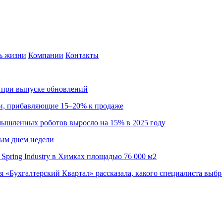
ь жизни
Компании
Контакты
са при выпуске обновлений
ии, прибавляющие 15–20% к продаже
омышленных роботов выросло на 15% в 2025 году
ным днем недели
Spring Industry в Химках площадью 76 000 м2
я «Бухгалтерский Квартал» рассказала, какого специалиста выбр