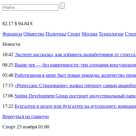
82.17 $
94.84 €
Финансы
Общество
Политика
Спорт
Москва
Технологии
Стил
Новости
18:42
Эксперт рассказал, как избавить разработчиков от стрес
08:25
Выше чек — без навязчивости: три сценария консультац
05:48
Роботизация в мире бьет новые рекорды: количество пр
17:15
«Ренессанс Страхование» назвал пятницу самым аварий
17:06
Spring Development Group построит индустриальный парк 
17:22
Бухгалтер в штате или бухгалтер на аутсорсинге: компани
Вернуться на главную
Спорт
23 ноября 01:00