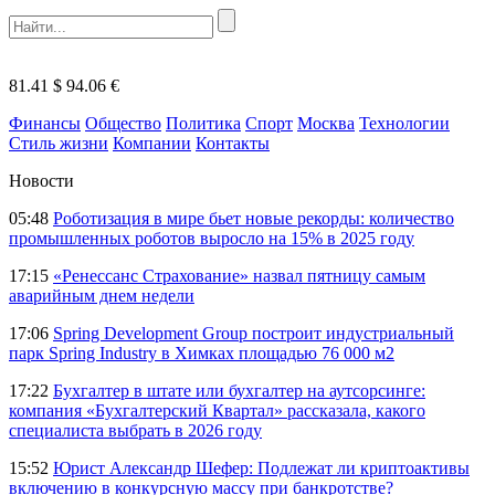
81.41 $
94.06 €
Финансы
Общество
Политика
Спорт
Москва
Технологии
Стиль жизни
Компании
Контакты
Новости
05:48
Роботизация в мире бьет новые рекорды: количество
промышленных роботов выросло на 15% в 2025 году
17:15
«Ренессанс Страхование» назвал пятницу самым
аварийным днем недели
17:06
Spring Development Group построит индустриальный
парк Spring Industry в Химках площадью 76 000 м2
17:22
Бухгалтер в штате или бухгалтер на аутсорсинге:
компания «Бухгалтерский Квартал» рассказала, какого
специалиста выбрать в 2026 году
15:52
Юрист Александр Шефер: Подлежат ли криптоактивы
включению в конкурсную массу при банкротстве?