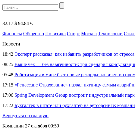
82.17 $
94.84 €
Финансы
Общество
Политика
Спорт
Москва
Технологии
Стил
Новости
18:42
Эксперт рассказал, как избавить разработчиков от стрес
08:25
Выше чек — без навязчивости: три сценария консультац
05:48
Роботизация в мире бьет новые рекорды: количество пр
17:15
«Ренессанс Страхование» назвал пятницу самым аварий
17:06
Spring Development Group построит индустриальный парк 
17:22
Бухгалтер в штате или бухгалтер на аутсорсинге: компани
Вернуться на главную
Компании
27 октября 00:59