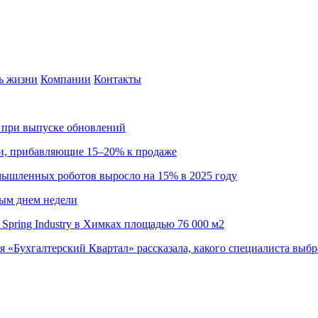
ь жизни
Компании
Контакты
са при выпуске обновлений
ии, прибавляющие 15–20% к продаже
омышленных роботов выросло на 15% в 2025 году
ным днем недели
Spring Industry в Химках площадью 76 000 м2
я «Бухгалтерский Квартал» рассказала, какого специалиста выбр