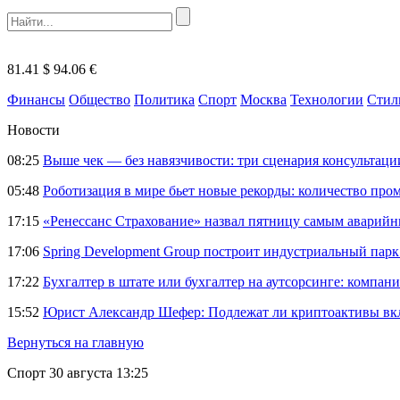
81.41 $
94.06 €
Финансы
Общество
Политика
Спорт
Москва
Технологии
Стил
Новости
08:25
Выше чек — без навязчивости: три сценария консультац
05:48
Роботизация в мире бьет новые рекорды: количество пр
17:15
«Ренессанс Страхование» назвал пятницу самым аварий
17:06
Spring Development Group построит индустриальный парк 
17:22
Бухгалтер в штате или бухгалтер на аутсорсинге: компани
15:52
Юрист Александр Шефер: Подлежат ли криптоактивы вкл
Вернуться на главную
Спорт
30 августа 13:25