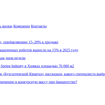
ь жизни
Компании
Контакты
ии, прибавляющие 15–20% к продаже
омышленных роботов выросло на 15% в 2025 году
ным днем недели
Spring Industry в Химках площадью 76 000 м2
я «Бухгалтерский Квартал» рассказала, какого специалиста выбр
ючению в конкурсную массу при банкротстве?