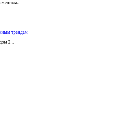
яженном...
чным трендам
ом 2...