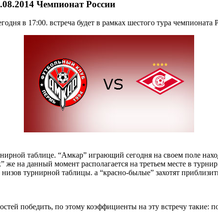
.08.2014 Чемпионат России
дня в 17:00. встреча будет в рамках шестого тура чемпионата Р
рнирной таблице. “Амкар” играющий сегодня на своем поле наход
 же на данный момент располагается на третьем месте в турнир
с низов турнирной таблицы. а “красно-былые” захотят приблизит
тей победить, по этому коэффициенты на эту встречу такие: поб