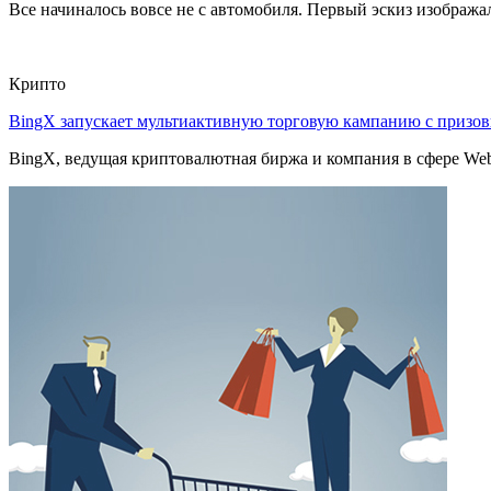
Все начиналось вовсе не с автомобиля. Первый эскиз изображал
Крипто
BingX запускает мультиактивную торговую кампанию с приз
BingX, ведущая криптовалютная биржа и компания в сфере Web