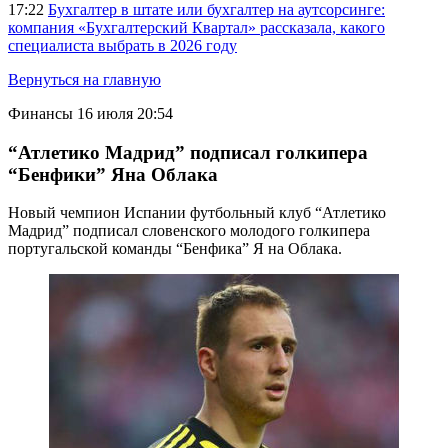
17:22
Бухгалтер в штате или бухгалтер на аутсорсинге:
компания «Бухгалтерский Квартал» рассказала, какого
специалиста выбрать в 2026 году
Вернуться на главную
Финансы
16 июля 20:54
“Атлетико Мадрид” подписал голкипера
“Бенфики” Яна Облака
Новый чемпион Испании футбольный клуб “Атлетико
Мадрид” подписал словенского молодого голкипера
португальской команды “Бенфика” Я на Облака.