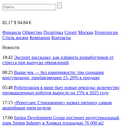
82.17 $
94.84 €
Финансы
Общество
Политика
Спорт
Москва
Технологии
Стиль жизни
Компании
Контакты
Новости
18:42
Эксперт рассказал, как избавить разработчиков от
стресса при выпуске обновлений
08:25
Выше чек — без навязчивости: три сценария
консультации, прибавляющие 15–20% к продаже
05:48
Роботизация в мире бьет новые рекорды: количество
промышленных роботов выросло на 15% в 2025 году
17:15
«Ренессанс Страхование» назвал пятницу самым
аварийным днем недели
17:06
Spring Development Group построит индустриальный
парк Spring Industry в Химках площадью 76 000 м2