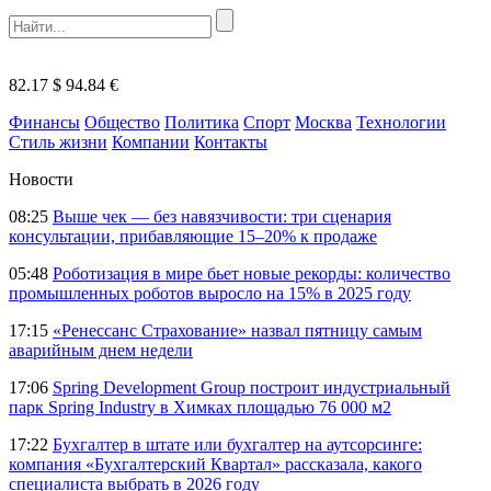
82.17 $
94.84 €
Финансы
Общество
Политика
Спорт
Москва
Технологии
Стиль жизни
Компании
Контакты
Новости
08:25
Выше чек — без навязчивости: три сценария
консультации, прибавляющие 15–20% к продаже
05:48
Роботизация в мире бьет новые рекорды: количество
промышленных роботов выросло на 15% в 2025 году
17:15
«Ренессанс Страхование» назвал пятницу самым
аварийным днем недели
17:06
Spring Development Group построит индустриальный
парк Spring Industry в Химках площадью 76 000 м2
17:22
Бухгалтер в штате или бухгалтер на аутсорсинге:
компания «Бухгалтерский Квартал» рассказала, какого
специалиста выбрать в 2026 году