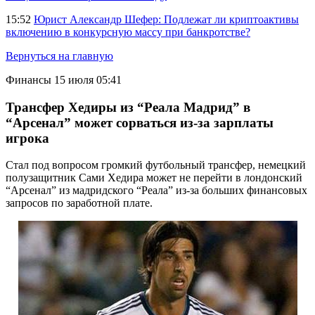
15:52
Юрист Александр Шефер: Подлежат ли криптоактивы
включению в конкурсную массу при банкротстве?
Вернуться на главную
Финансы
15 июля 05:41
Трансфер Хедиры из “Реала Мадрид” в
“Арсенал” может сорваться из-за зарплаты
игрока
Стал под вопросом громкий футбольный трансфер, немецкий
полузащитник Сами Хедира может не перейти в лондонский
“Арсенал” из мадридского “Реала” из-за больших финансовых
запросов по заработной плате.