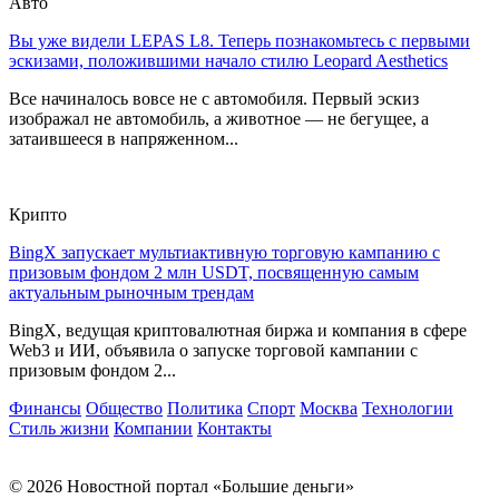
Авто
Вы уже видели LEPAS L8. Теперь познакомьтесь с первыми
эскизами, положившими начало стилю Leopard Aesthetics
Все начиналось вовсе не с автомобиля. Первый эскиз
изображал не автомобиль, а животное — не бегущее, а
затаившееся в напряженном...
Крипто
BingX запускает мультиактивную торговую кампанию с
призовым фондом 2 млн USDT, посвященную самым
актуальным рыночным трендам
BingX, ведущая криптовалютная биржа и компания в сфере
Web3 и ИИ, объявила о запуске торговой кампании с
призовым фондом 2...
Финансы
Общество
Политика
Спорт
Москва
Технологии
Стиль жизни
Компании
Контакты
© 2026 Новостной портал «Большие деньги»