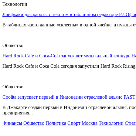
Технологии
Лайфхаки для работы с текстом в табличном редакторе Р7-Офи
В таблицах часто данные «склеены» в одной ячейке, а нужны от
Общество
Hard Rock Cafe и Coca-Cola запускают музыкальный конкурс H
Hard Rock Cafe и Coca Cola сегодня запустили Hard Rock Risin
Общество
Coolita запускает первый в Индонезии отраслевой альянс FAS
В Джакарте создан первый в Индонезии отраслевой альянс, по
предприятия...
Финансы
Общество
Политика
Спорт
Москва
Технологии
Стил