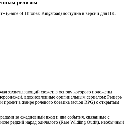
ценным релизом
т» (Game of Thrones: Kingsroad) доступна в версии для ПК.
лючая захватывающий сюжет, в основу которого положены
а персонажей, вдохновленные оригинальным сериалом: Рыцарь
ый проект в жанре ролевого боевика (action RPG) с открытым
радами за ежедневный вход и два события, связанные с
ле редкий наряд одичалого (Rare Wildling Outfit), необычный