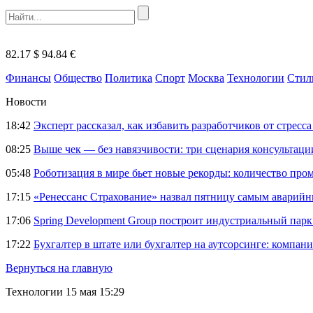
82.17 $
94.84 €
Финансы
Общество
Политика
Спорт
Москва
Технологии
Стил
Новости
18:42
Эксперт рассказал, как избавить разработчиков от стрес
08:25
Выше чек — без навязчивости: три сценария консультац
05:48
Роботизация в мире бьет новые рекорды: количество пр
17:15
«Ренессанс Страхование» назвал пятницу самым аварий
17:06
Spring Development Group построит индустриальный парк 
17:22
Бухгалтер в штате или бухгалтер на аутсорсинге: компани
Вернуться на главную
Технологии
15 мая 15:29