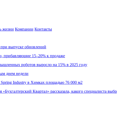
ь жизни
Компании
Контакты
са при выпуске обновлений
ии, прибавляющие 15–20% к продаже
омышленных роботов выросло на 15% в 2025 году
ным днем недели
Spring Industry в Химках площадью 76 000 м2
я «Бухгалтерский Квартал» рассказала, какого специалиста выбр