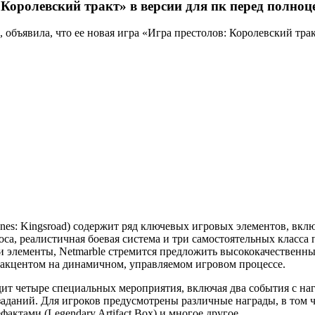
 Королевский тракт» в версии для пк перед полно
 объявила, что ее новая игра «Игра престолов: Королевский трак
ones: Kingsroad) содержит ряд ключевых игровых элементов, вк
са, реалистичная боевая система и три самостоятельных класс
 эти элементы, Netmarble стремится предложить высококачественн
акцентом на динамичном, управляемом игровом процессе.
ит четыре специальных мероприятия, включая два события с наг
аний. Для игроков предусмотрены различные награды, в том чис
актами (Legendary Artifact Box) и многое другое.