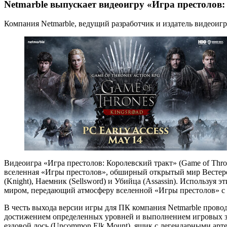
Netmarble выпускает видеоигру «Игра престолов:
Компания Netmarble, ведущий разработчик и издатель видеоигр,
Видеоигра «Игра престолов: Королевский тракт» (Game of Thr
вселенная «Игры престолов», обширный открытый мир Вестеро
(Knight), Наемник (Sellsword) и Убийца (Assassin). Используя
миром, передающий атмосферу вселенной «Игры престолов» с 
В честь выхода версии игры для ПК компания Netmarble провод
достижением определенных уровней и выполнением игровых зад
ездовой лось (Uncommon Elk Mount), ящик с легендарными артеф