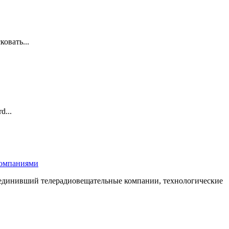
овать...
d...
компаниями
бъединивший телерадиовещательные компании, технологические