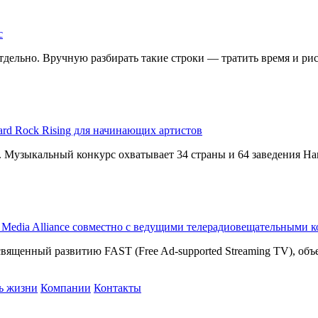
с
дельно. Вручную разбирать такие строки — тратить время и риск
ard Rock Rising для начинающих артистов
g. Музыкальный конкурс охватывает 34 страны и 64 заведения Har
T Media Alliance совместно с ведущими телерадиовещательными 
священный развитию FAST (Free Ad-supported Streaming TV), о
ь жизни
Компании
Контакты